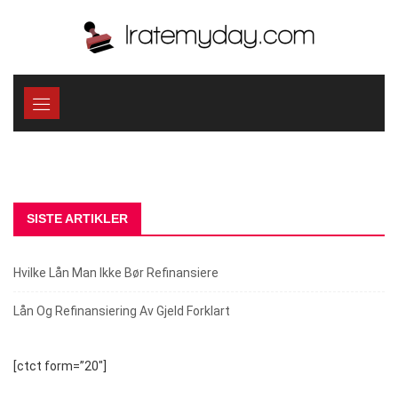
Skip
to
content
SISTE ARTIKLER
Hvilke Lån Man Ikke Bør Refinansiere
Lån Og Refinansiering Av Gjeld Forklart
[ctct form=”20″]